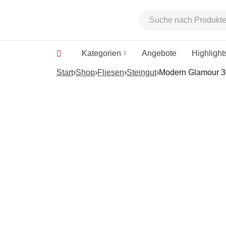
Kategorien
Angebote
Highlight
Start
›
Shop
›
Fliesen
›
Steingut
›
Modern Glamour 30