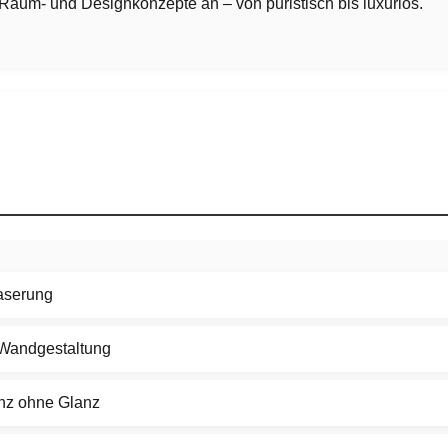
 Raum- und Designkonzepte an – von puristisch bis luxuriös.
Maserung
 Wandgestaltung
anz ohne Glanz