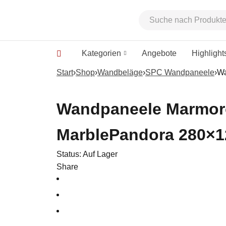
Kategorien
Angebote
Highlight
Start
›
Shop
›
Wandbeläge
›
SPC Wandpaneele
›
Wa
Wandpaneele Marmor
MarblePandora 280×1
Status:
Auf Lager
Share