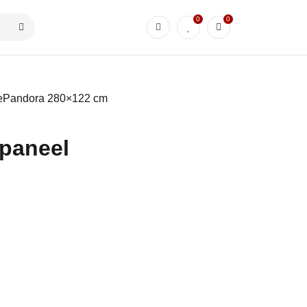
0
0
ePandora 280×122 cm
paneel