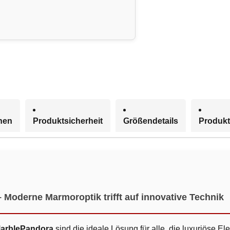
onen
Produktsicherheit
Größendetails
Produkt
oderne Marmoroptik trifft auf innovative Technik
MarblePandora
sind die ideale Lösung für alle, die luxuriöse 