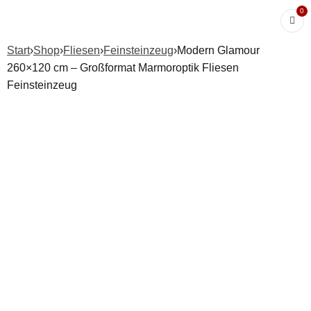
0
Start
›
Shop
›
Fliesen
›
Feinsteinzeug
›
Modern Glamour
260×120 cm – Großformat Marmoroptik Fliesen
Feinsteinzeug